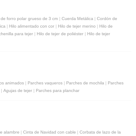
a de forro polar grueso de 3 cm
|
Cuerda Metálica
|
Cordón de
ica
|
Hilo alimentado con cor
|
Hilo de tejer merino
|
Hilo de
chenilla para tejer
|
Hilo de tejer de poliéster
|
Hilo de tejer
jos animados
|
Parches vaqueros
|
Parches de mochila
|
Parches
|
Agujas de tejer
|
Parches para planchar
de alambre
|
Cinta de Navidad con cable
|
Corbata de lazo de la