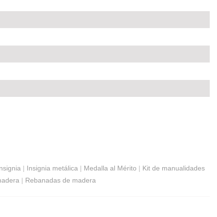
insignia
|
Insignia metálica
|
Medalla al Mérito
|
Kit de manualidades
madera
|
Rebanadas de madera