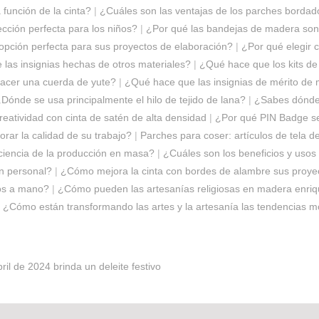
 función de la cinta?
|
¿Cuáles son las ventajas de los parches bordad
cción perfecta para los niños?
|
¿Por qué las bandejas de madera son 
opción perfecta para sus proyectos de elaboración?
|
¿Por qué elegir 
e las insignias hechas de otros materiales?
|
¿Qué hace que los kits de
hacer una cuerda de yute?
|
¿Qué hace que las insignias de mérito de 
Dónde se usa principalmente el hilo de tejido de lana?
|
¿Sabes dónde 
reatividad con cinta de satén de alta densidad
|
¿Por qué PIN Badge se 
orar la calidad de su trabajo?
|
​Parches para coser: artículos de tela d
iciencia de la producción en masa?
|
¿Cuáles son los beneficios y usos
ón personal?
|
¿Cómo mejora la cinta con bordes de alambre sus proye
hos a mano?
|
¿Cómo pueden las artesanías religiosas en madera enriqu
|
¿Cómo están transformando las artes y la artesanía las tendencias m
il de 2024 brinda un deleite festivo