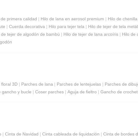
 de primera calidad
|
Hilo de lana en aerosol premium
|
Hilo de chenill
ute
|
Cuerda decorativa
|
Hilo para tejer tela
|
Hilo de tejer de tela metál
o de tejer de algodón de bambú
|
Hilo de tejer de lana arcoíris
|
Hilo de 
lgodón
 floral 3D
|
Parches de lana
|
Parches de lentejuelas
|
Parches de dibu
 gancho y bucle
|
Coser parches
|
Aguja de fieltro
|
Gancho de crochet
o
|
Cinta de Navidad
|
Cinta cableada de liquidación
|
Cinta de bordes 