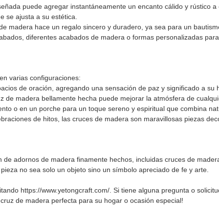
señada puede agregar instantáneamente un encanto cálido y rústico a c
 se ajusta a su estética.
uz de madera hace un regalo sincero y duradero, ya sea para un bautis
abados, diferentes acabados de madera o formas personalizadas para cr
en varias configuraciones:
espacios de oración, agregando una sensación de paz y significado a su 
 cruz de madera bellamente hecha puede mejorar la atmósfera de cualqu
mento o en un porche para un toque sereno y espiritual que combina na
braciones de hitos, las cruces de madera son maravillosas piezas decor
n de adornos de madera finamente hechos, incluidas cruces de madera, 
pieza no sea solo un objeto sino un símbolo apreciado de fe y arte.
ando https://www.yetongcraft.com/. Si tiene alguna pregunta o solicit
 cruz de madera perfecta para su hogar o ocasión especial!