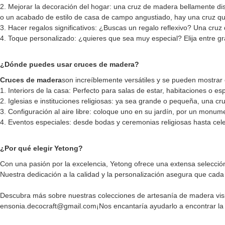
2. Mejorar la decoración del hogar: una cruz de madera bellamente di
o un acabado de estilo de casa de campo angustiado, hay una cruz que
3. Hacer regalos significativos: ¿Buscas un regalo reflexivo? Una cr
4. Toque personalizado: ¿quieres que sea muy especial? Elija entre gr
¿Dónde puedes usar cruces de madera?
Cruces de madera
son increíblemente versátiles y se pueden mostrar 
1. Interiors de la casa: Perfecto para salas de estar, habitaciones o 
2. Iglesias e instituciones religiosas: ya sea grande o pequeña, una
3. Configuración al aire libre: coloque uno en su jardín, por un monu
4. Eventos especiales: desde bodas y ceremonias religiosas hasta cele
¿Por qué elegir Yetong?
Con una pasión por la excelencia, Yetong ofrece una extensa selecció
Nuestra dedicación a la calidad y la personalización asegura que cada 
Descubra más sobre nuestras colecciones de artesanía de madera visit
en
sonia.decocraft@gmail.com
¡Nos encantaría ayudarlo a encontrar la