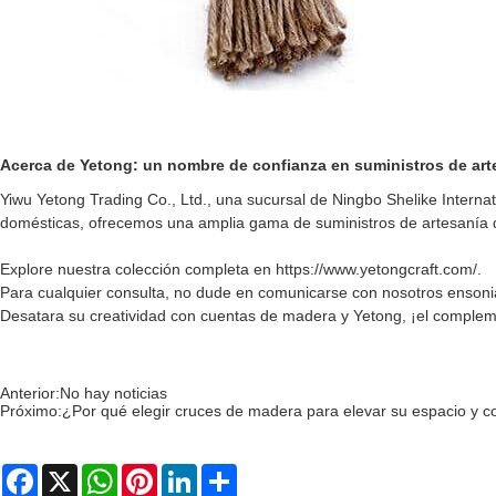
Acerca de Yetong: un nombre de confianza en suministros de art
Yiwu Yetong Trading Co., Ltd., una sucursal de Ningbo Shelike Internat
domésticas, ofrecemos una amplia gama de suministros de artesanía de a
Explore nuestra colección completa en https://www.yetongcraft.com/.
Para cualquier consulta, no dude en comunicarse con nosotros en
son
Desatara su creatividad con cuentas de madera y Yetong, ¡el compleme
Anterior:
No hay noticias
Próximo:
¿Por qué elegir cruces de madera para elevar su espacio y co
Facebook
X
WhatsApp
Pinterest
LinkedIn
Share