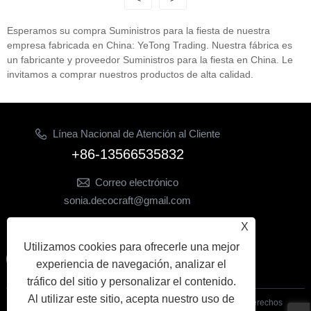
Esperamos su compra Suministros para la fiesta de nuestra
empresa fabricada en China: YeTong Trading. Nuestra fábrica es
un fabricante y proveedor Suministros para la fiesta en China. Le
invitamos a comprar nuestros productos de alta calidad.
Línea Nacional de Atención al Cliente
+86-13566535832
Correo electrónico
sonia.decocraft@gmail.com
X
SÍGANOS
Utilizamos cookies para ofrecerle una mejor
experiencia de navegación, analizar el
tráfico del sitio y personalizar el contenido.
Al utilizar este sitio, acepta nuestro uso de
Copyright© 2024 Yiwu Yetong Trading Co., Ltd. Todos los derechos