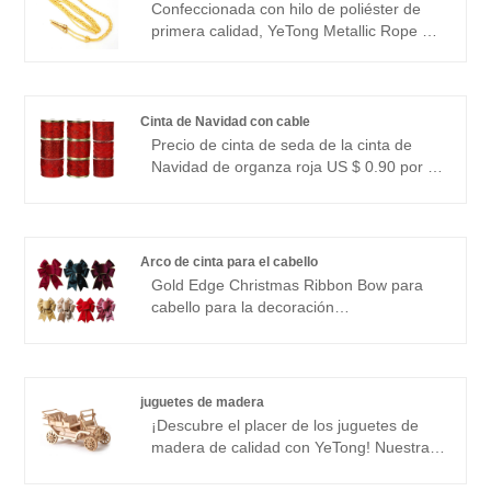
Confeccionada con hilo de poliéster de
calidad inmejorable, el hilo de plumas
primera calidad, YeTong Metallic Rope es
YeTong es tu opción ideal para proyectos
el accesorio perfecto para añadir un
de tejido exquisitos.
toque de elegancia y sofisticación a sus
prendas y accesorios. Disponibles en oro
metálico, plata metálico y una variedad de
Cinta de Navidad con cable
colores metálicos, nuestras cuerdas son
Precio de cinta de seda de la cinta de
versátiles y elegantes, lo que las hace
Navidad de organza roja US $ 0.90 por rol
ideales para una variedad de
Decoraciones navideñas, envoltura de
aplicaciones.
regalos y arcos
Color: rojo
Tamaño: 6.3 cm x 10 yardas
Arco de cinta para el cabello
Característica: Bordes con cable
Gold Edge Christmas Ribbon Bow para
Material maestro: 100% contaminadores
cabello para la decoración
Opciones de paquete: 5 yardas, 10
Ancho de cinta: 6.3 cm
yardas por rollo
Tamaño del arco de cinta: 17*21 cm
Opciones de color: rojo intenso, verde
oscuro, vino rojo, oro, champán, rojo,
juguetes de madera
rosa polvoriento
¡Descubre el placer de los juguetes de
Característica: Bow Ribbon Gold Egded
madera de calidad con YeTong! Nuestra
Ocuidad: decoración para Navidad, bodas
colección presenta rompecabezas 3D de
u otros eventos especiales, esta cinta de
intrincados diseños, autos antiguos