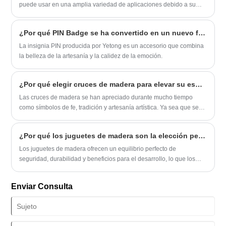
ayudando a los clientes a comprender cómo estos productos
puede usar en una amplia variedad de aplicaciones debido a su
pueden mejorar los espacios tanto espirituales como vitales.
flexibilidad y durabilidad. Es una excelente adición a cualquier
proyecto de elaboración o ocasión decorativa. Estas son algunas de
¿Por qué PIN Badge se ha convertido en un nuevo favorito en la coincidencia de moda?
las ventajas del uso de cinta bordeada.
La insignia PIN producida por Yetong es un accesorio que combina
la belleza de la artesanía y la calidez de la emoción.
¿Por qué elegir cruces de madera para elevar su espacio y conexión espiritual?
Las cruces de madera se han apreciado durante mucho tiempo
como símbolos de fe, tradición y artesanía artística. Ya sea que se
use para la devoción religiosa, la decoración del hogar o como
regalos sinceros, estas piezas artesanales traen calidez y
¿Por qué los juguetes de madera son la elección perfecta para los niños?
significado a cualquier entorno.
Los juguetes de madera ofrecen un equilibrio perfecto de
seguridad, durabilidad y beneficios para el desarrollo, lo que los
convierte en una excelente opción para niños de todas las edades.
Con su atractivo atemporal y su naturaleza ecológica, continúan
Enviar Consulta
destacando como una alternativa superior a los juguetes de
plástico.