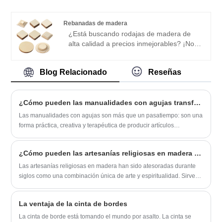
organza agrega elegancia y festividad a
hechos a mano y encantadores trenes de
cada entorno. Úselo para crear arcos,
vapor, que brindan infinitas horas de
Rebanadas de madera
envolver regalos, decorar mesas, sillas o
juego educativo e imaginativo.
¿Está buscando rodajas de madera de
incluso úselo como telón de fondo para
alta calidad a precios inmejorables? ¡No
fotomatones.
busques más que YeTong Wood Slices!
Nuestro extenso inventario ofrece una
Blog Relacionado
Reseñas
amplia gama de formas, incluidas
estrellas, corazones, flores, círculos,
mariposas y cuadrados, que satisfacen
¿Cómo pueden las manualidades con agujas transformar la creatividad en hermosos resultados hechos a mano?
diversas necesidades de artesanía.
Las manualidades con agujas son más que un pasatiempo: son una
forma práctica, creativa y terapéutica de producir artículos
personalizados hechos a mano y al mismo tiempo preservar la
artesanía tradicional. Desde bordado y punto de cruz hasta arte
¿Cómo pueden las artesanías religiosas en madera enriquecer los espacios espirituales y domésticos?
textil decorativo, estas manualidades ayudan tanto a principiantes
como a profesionales a crear diseños significativos con precisión y
Las artesanías religiosas en madera han sido atesoradas durante
estilo. Esta guía explica cómo funcionan las manualidades con
siglos como una combinación única de arte y espiritualidad. Sirven
agujas, qué materiales se necesitan, los desafíos comunes de los
no sólo como elementos decorativos sino también como medios de
clientes y cómo elegir los suministros adecuados para obtener
devoción, preservación del patrimonio y expresión personal. Este
La ventaja de la cinta de bordes
resultados duraderos.
artículo explora el significado, los tipos, las técnicas de elaboración
y los consejos de cuidado de las artesanías religiosas en madera,
La cinta de borde está tomando el mundo por asalto. La cinta se