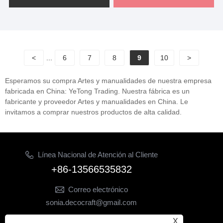
ocasiones festivas.
<
...
6
7
8
9
10
>
Esperamos su compra Artes y manualidades de nuestra empresa
fabricada en China: YeTong Trading. Nuestra fábrica es un
fabricante y proveedor Artes y manualidades en China. Le
invitamos a comprar nuestros productos de alta calidad.
Línea Nacional de Atención al Cliente
+86-13566535832
Correo electrónico
sonia.decocraft@gmail.com
X
SÍGANOS